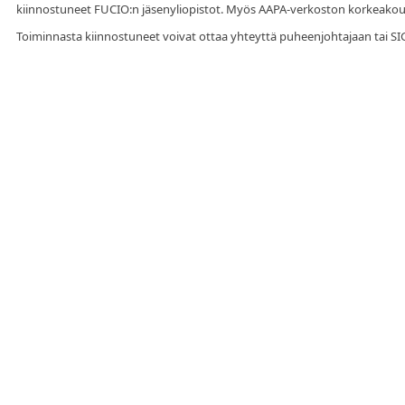
kiinnostuneet FUCIO:n jäsenyliopistot. Myös AAPA-verkoston korkeakoulu
Toiminnasta kiinnostuneet voivat ottaa yhteyttä puheenjohtajaan tai SI