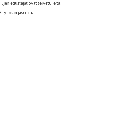
jen edustajat ovat tervetulleita.
G-ryhmän jäseniin.