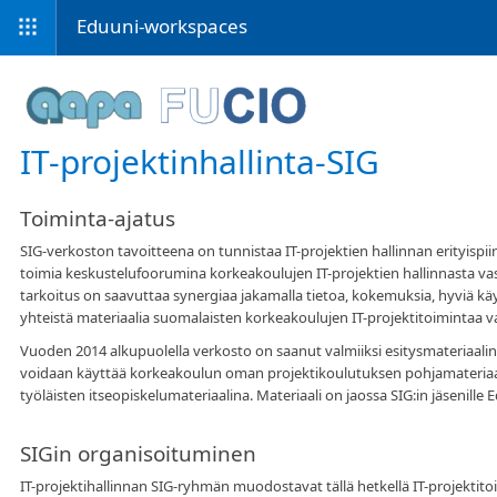
Eduuni-workspaces
IT-projektinhallinta-SIG
Toiminta-ajatus
SIG-verkoston tavoitteena on tunnistaa IT-projektien hallinnan erityisp
toimia keskustelufoorumina korkeakoulujen IT-projektien hallinnasta v
tarkoitus on saavuttaa synergiaa jakamalla tietoa, kokemuksia, hyviä käy
yhteistä materiaalia suomalaisten korkeakoulujen IT-projektitoimintaa v
Vuoden 2014 alkupuolella verkosto on saanut valmiiksi esitysmateriaalin 
voidaan käyttää korkeakoulun oman projektikoulutuksen pohjamateriaalin
työläisten itseopiskelumateriaalina. Materiaali on jaossa SIG:in jäsenille
SIGin organisoituminen
IT-projektihallinnan SIG-ryhmän muodostavat tällä hetkellä IT-projektit