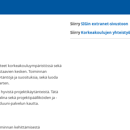
Siirry
SIGin extranet-sivustoon
Siirry
Korkeakoulujen yhteistyö
iirteet korkeakouluympäristössä sekä
astaavien kesken. Toiminnan
täntöjä ja suosituksia, sekä luoda
arten.
hyvistä projektikäytänteistä. Tätä
a sekä projektipäälliköiden ja -
 Eduuni-palvelun kautta.
oiminnan kehittämisestä